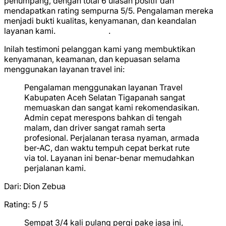
penumpang, dengan total
6 ulasan positif
dan
mendapatkan rating sempurna
5/5
. Pengalaman mereka
menjadi bukti kualitas, kenyamanan, dan keandalan
layanan kami.
★
★
★
★
★
.
Inilah testimoni pelanggan kami yang membuktikan
kenyamanan, keamanan, dan kepuasan selama
menggunakan layanan travel ini:
Pengalaman menggunakan layanan Travel
Kabupaten Aceh Selatan Tigapanah sangat
memuaskan dan sangat kami rekomendasikan.
Admin cepat merespons bahkan di tengah
malam, dan driver sangat ramah serta
profesional. Perjalanan terasa nyaman, armada
ber-AC, dan waktu tempuh cepat berkat rute
via tol. Layanan ini benar-benar memudahkan
perjalanan kami.
Dari:
Dion Zebua
Rating: 5 / 5
★
★
★
★
★
Sempat 3/4 kali pulang pergi pake jasa ini,