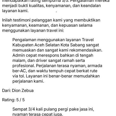
mendapatkan rating sempurna
5/5
. Pengalaman mereka
menjadi bukti kualitas, kenyamanan, dan keandalan
layanan kami.
★
★
★
★
★
.
Inilah testimoni pelanggan kami yang membuktikan
kenyamanan, keamanan, dan kepuasan selama
menggunakan layanan travel ini:
Pengalaman menggunakan layanan Travel
Kabupaten Aceh Selatan Kota Sabang sangat
memuaskan dan sangat kami rekomendasikan.
Admin cepat merespons bahkan di tengah
malam, dan driver sangat ramah serta
profesional. Perjalanan terasa nyaman, armada
ber-AC, dan waktu tempuh cepat berkat rute
via tol. Layanan ini benar-benar memudahkan
perjalanan kami.
Dari:
Dion Zebua
Rating: 5 / 5
★
★
★
★
★
Sempat 3/4 kali pulang pergi pake jasa ini,
nyaman terasa cepat juga.